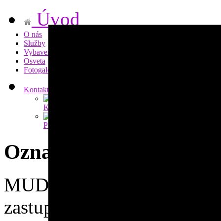
Úvod
O nás
Služby
Vybavenie
Osveta
Fotogaléria
Kontakty
Kotlebová
Katarína
MUDr.
Kotleba
Peter
MUDr.
Oznam:
MUDr. Katarína Kotlebová 
zastupuje MUDr. Peter Kotl